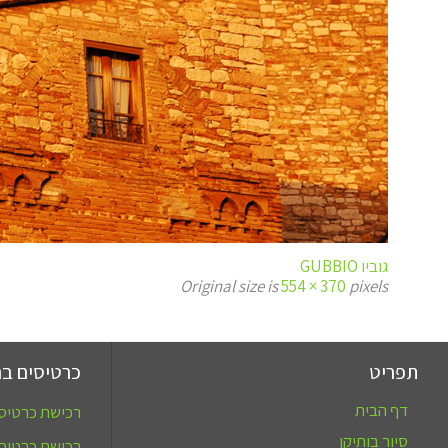
גוביו GUBBIO
Original size is
554 × 370
pixels
תפריט
כרטיסים בר
דף הבית
רכישת כרטיסי
סיור בותיקן
רכישת כרטיסי