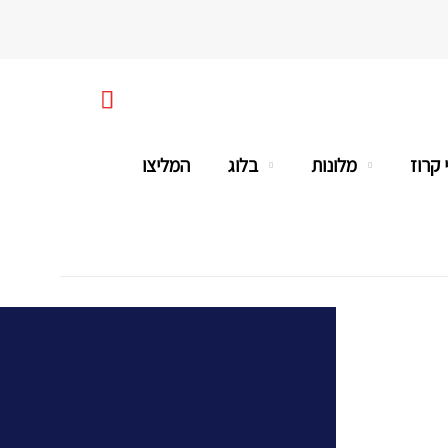

uniquerome@gmail.com
 קרוז
מלונות
בלוג
המליצו