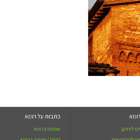
ומא
כתבות על רומא
ם לותיקן
שווקים ברומא
ם לקולוסיאום
קניות / שופינג ברומא