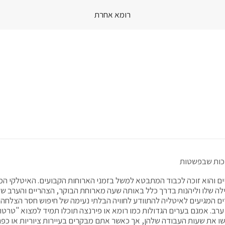
רומא אחרת
Skip
to
content
יכות שבפשטות
ים והוא זוכה לכבוד המתבטא למשל בזמני הארוחות הקבועים. האיטלקי ה
ה שלו וליהנות בדרך כלל באותה שעה מארוחת הבוקר, הצהריים והערב שלו
רים המגיעים לאיטליה להתוודע לחוויה הבלתי נעימה של חיפוש חסר הצלחה
רב. אמנם בערים הגדולות כמו רומא או פירנצה תוכלו תמיד למצוא "טרטור
ו את שעות העבודה שלהן, אך כאשר אתם מבקרים בעיירות ציוריות או כפר