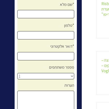
Rist
שם מלא*
– מסעדת
יסו"
טלפון*
דואר אלקטרוני*
צה –
ים –
מספר משתתפים
Vogl
הערות