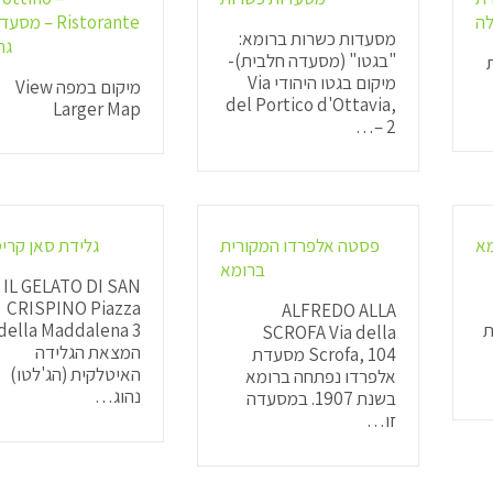
לה
Ristorante – מ
מסעדות כשרות ברומא:
גר
"בגטו" (מסעדה חלבית)-
ת
מיקום בגטו היהודי Via
מיקום במפה View
del Portico d'Ottavia,
Larger Map
2 –…
מא
פסטה אלפרדו המקורית
גלידת סאן קריס
ברומא
IL GELATO DI SAN
CRISPINO Piazza
ALFREDO ALLA
ית
SCROFA Via della
המצאת הגלידה
Scrofa, 104 מסעדת
האיטלקית (הג'לטו)
אלפרדו נפתחה ברומא
נהוג…
בשנת 1907. במסעדה
זו…