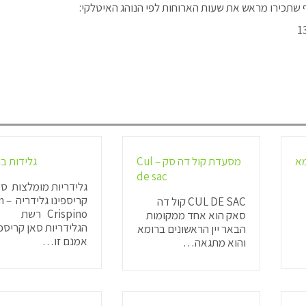
ף שתכירו מראש את שעות הארוחות לפי הנוהג האיטלקי:
מא
מסעדת קול דה סק – Cul
גלידות ב
de sac
גלידריות מומלצות סא
קריספי
CUL DE SAC קול דה
Crispino רשת
סאק הוא אחד ממקומות
הגלידריות סאן קריספי
הבאר יין הראשונים ברומא
אמנם זו…
והוא מתגאה…