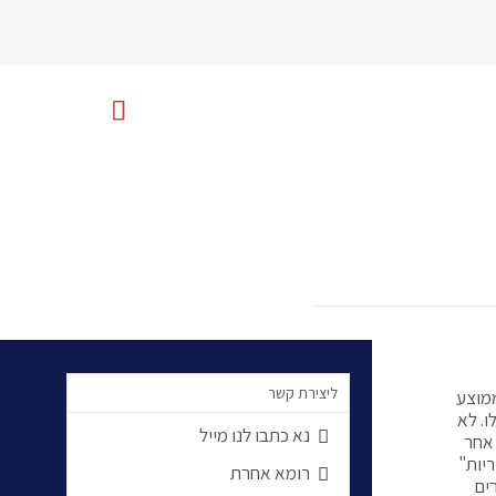

uniquerome@gmail.com
ליצירת קשר
ממוצע
. לא
נא כתבו לנו מייל

 אחר
יות"
רומא אחרת

ים