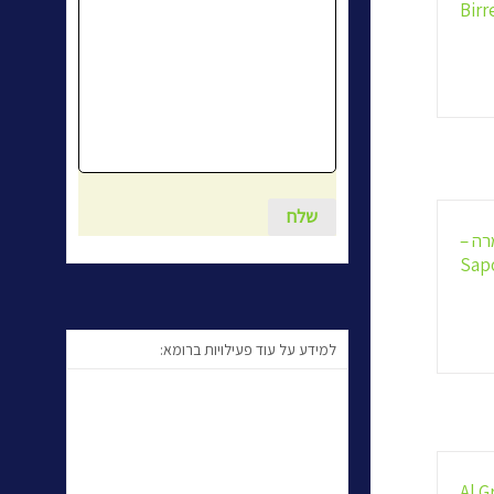
Birr
רה –
Sapo
למידע על עוד פעילויות ברומא:
Al G