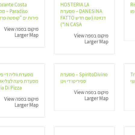
orante Costa
HOSTERIA LA
R
DANESINA – מסעדת
Paradiso 
דנזינה (שם חדש FATTO
פירות ים "קוסטה פרד
IN CASA*)
מיקום במפה View
Larger Map
מיקום במפה View
Larger Map
Tr
SpiritoDivino – מסעדת
מסעדת ווליה די פי
ספיריטו די וינו
מסעדת פיצה לצליאק
ia Di Pizza
מיקום במפה View
Larger Map
מיקום במפה View
Larger Map