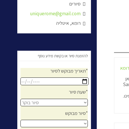
סיורים

uniquerome@gmail.com

רומא, איטליה

להזמנת סיור או בקשת מידע נוסף
רומא
תאריך מבוקש לסיור*
ן
נו גלידריה – San
שעת סיור*
נו.
סיור מבוקש*