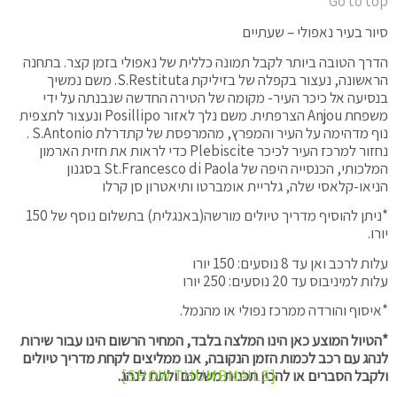
Go to top
סיור בעיר נאפולי – שעתיים
הדרך הטובה ביותר לקבל תמונה כללית של נאפולי בזמן קצר. בתחנה
הראשונה, נעצור בקפלה של בזיליקת S.Restituta. משם נמשיך
בנסיעה אל כיכר העיר- מקומה של הטירה החדשה שנבנתה על ידי
משפחת Anjou הצרפתית. משם נלך לאזור Posillipo ונעצור לתצפית
נוף מדהימה על העיר והמפרץ, מהמרפסת של קתדרלת S.Antonio .
נחזור למרכז העיר לכיכר Plebiscite כדי לראות את חזית הארמון
המלכותי, הכנסייה היפה של St.Francesco di Paola בסגנון
הניאו-קלאסי שלה, גלריית אומברטו ותיאטרון סן קרלו
*ניתן להוסיף מדריך טיולים מורשה(באנגלית) בתשלום נוסף של 150
יורו.
עלות לרכב ואן עד 8 נוסעים: 150 יורו
עלות למיניבוס עד 20 נוסעים: 250 יורו
*איסוף והורדה ממרכז נפולי או מהנמל.
*הטיול המוצע כאן הינו המלצה בלבד, המחיר הרשום הינו עבור שירות
לנהג עם רכב לכמות הזמן הנקובה, אנו ממליצים לקחת מדריך טיולים
[SHOW THUMBNAILS]
ולקבל הסברים או להכין תכנית משלכם ולתת לנהג.