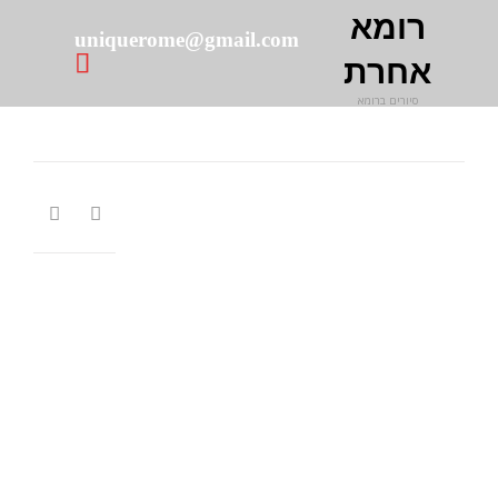
רומא
uniquerome@gmail.com

אחרת
סיורים ברומא
Skip
to
content

