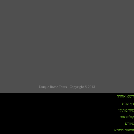
Unique Rome Tours - Copyright © 2013
רומא אחרת
כתבות על רומא
דף הבית
סיור בותיקן
שווקים ברומא
קולוסיאום
קניות / שופינג ברומא
סיורים
הסעות ברומא
מסעדות מומלצות ברומא