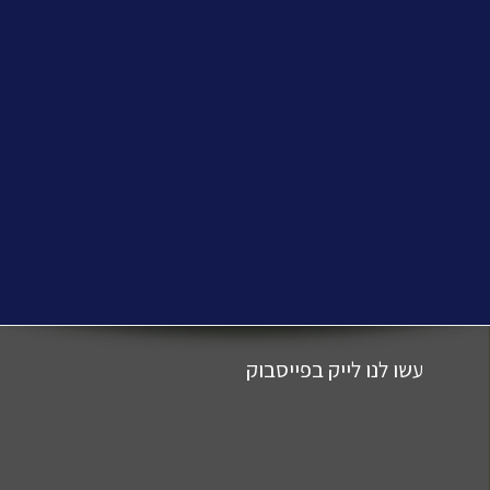
בלב
מלון
ברמת
–
פירנצה
מצוין
3
מלון
ברחוב
ברמת
כוכבים.
ברמת
הכי
4
במרחק
3
יוקרתי
כוכבים.
פסיעה
כוכבים.
בעיר,
מרכזי…
מתחנת
ארוחת
Via…
רומא-…
בוקר
קונטיננטלית…
עשו לנו לייק בפייסבוק