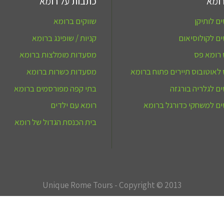
ומא
כתבות על רומא
ם לותיקן
שווקים ברומא
ם לקולוסיאום
קניות / שופינג ברומא
 רומא פס
מסעדות מומלצות ברומא
לאוטובוס תיירים פתוח ברומא
מסעדות כשרות ברומא
ם לגלריה בורגזה
בתי קפה מפורסמים ברומא
ם למשחקי כדורגל ברומא
רומא עם ילדים
בית הכנסת הגדול של רומא
Unique Rome Tours - Copyright © 2013