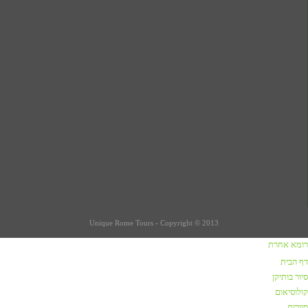
Unique Rome Tours - Copyright © 2013
רומא אחרת
כתבות על רומא
דף הבית
סיור בותיקן
שווקים ברומא
קולוסיאום
קניות / שופינג ברומא
סיורים