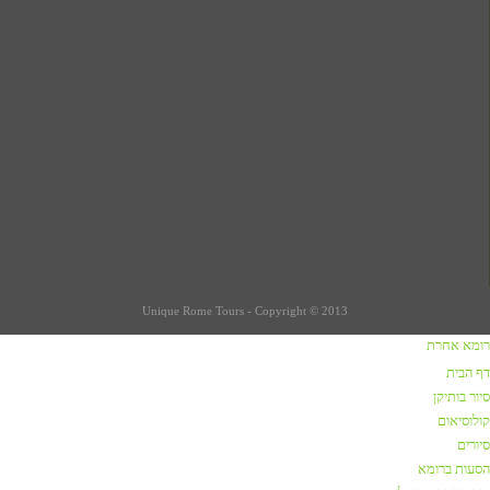
Unique Rome Tours - Copyright © 2013
רומא אחרת
כתבות על רומא
דף הבית
סיור בותיקן
שווקים ברומא
קולוסיאום
קניות / שופינג ברומא
סיורים
הסעות ברומא
מסעדות מומלצות ברומא