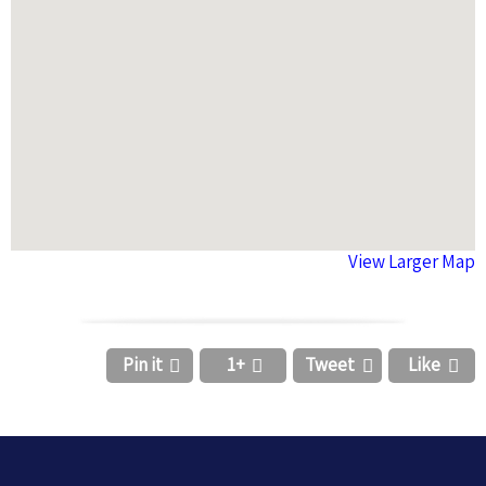
View Larger Map
Pin it
+1
Tweet
Like



