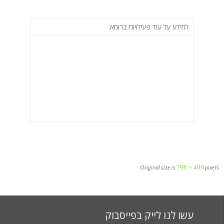
למידע על עוד פעילויות ברומא:
Original size is
798 × 406
pixels
עשו לנו לייק בפייסבוק