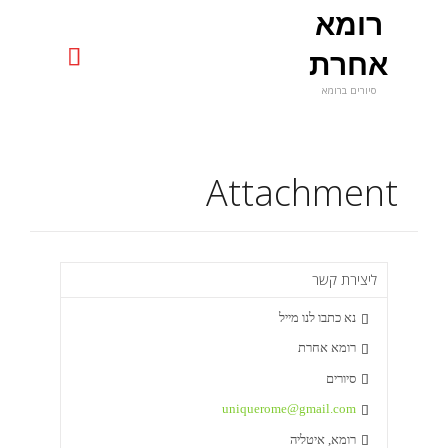
רומא
uniquerome@gmail.com

אחרת
סיורים ברומא
Skip
to
content
Attachment
ליצירת קשר
נא כתבו לנו מייל

רומא אחרת

סיורים

uniquerome@gmail.com

רומא, איטליה
