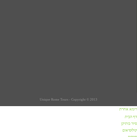
Unique Rome Tours - Copyright © 2013
רומא אחרת
כתבות על רומא
דף הבית
סיור בותיקן
שווקים ברומא
קולוסיאום
קניות / שופינג ברומא
סיורים