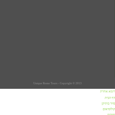
Unique Rome Tours - Copyright © 2013
רומא אחרת
כתבות על רומא
דף הבית
סיור בותיקן
שווקים ברומא
קולוסיאום
קניות / שופינג ברומא
סיורים