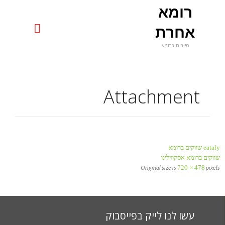
רומא
uniquerome@gmail.com

אחרת
סיורים ברומא
Skip
to
content
Attachment
eataly שווקים ברומא
שווקים ברומא אסקווילינו
Original size is
720 × 478
pixels
עשו לנו לייק בפייסבוק