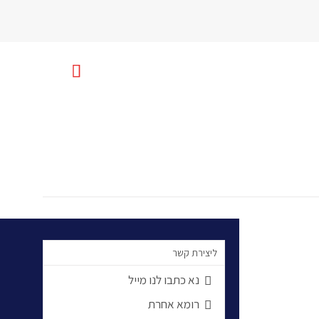

uniquerome@gmail.com
ליצירת קשר
נא כתבו לנו מייל

רומא אחרת
