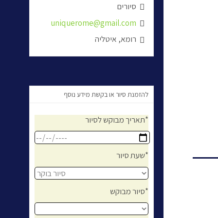
סיורים

uniquerome@gmail.com

רומא, איטליה

להזמנת סיור או בקשת מידע נוסף
תאריך מבוקש לסיור*
שעת סיור*
סיור מבוקש*