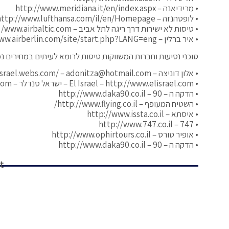
• מרידיאנה – http://www.meridiana.it/en/index.aspx
• לופטהנזה – http://www.lufthansa.com/il/en/Homepage
• טיסות לא ישירות דרך ריגה לתל אביב – www.airbaltic.com/
• איר ברלין – http://www.airberlin.com/site/start.php?LANG=eng
סוכני נסיעות וחברות המשווקות טיסות לרומא לעיתים במחירים נמ
• אלון דוניצה – http://fly2israel.webs.com/ – adonitza@hotmail.com
• El Israel – http://www.elisrael.com – ישראל סנדלר – phone: (+39)051-433231 E-mail: info@elisrael.com
• הדקה ה – 90 – http://www.daka90.co.il
• השטיח המעופף – http://www.flying.co.il/
• איסתא – http://www.issta.co.il
• 747 – http://www.747.co.il
• אופיר טורס – http://www.ophirtours.co.il
• הדקה ה – 90 – http://www.daka90.co.il
: