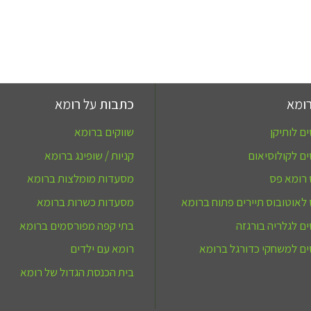
ומא
כתבות על רומא
ם לותיקן
שווקים ברומא
ם לקולוסיאום
קניות / שופינג ברומא
 רומא פס
מסעדות מומלצות ברומא
לאוטובוס תיירים פתוח ברומא
מסעדות כשרות ברומא
ם לגלריה בורגזה
בתי קפה מפורסמים ברומא
ם למשחקי כדורגל ברומא
רומא עם ילדים
בית הכנסת הגדול של רומא