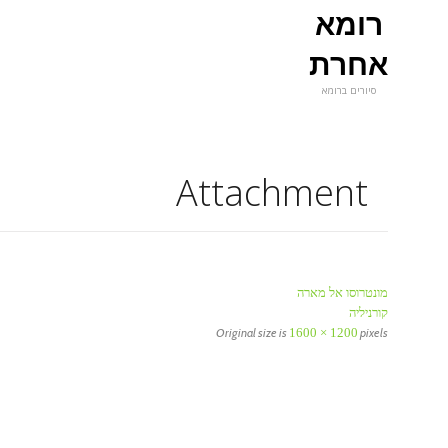
רומא
אחרת
סיורים ברומא
Attachment
מונטרוסו אל מארה
קורניליה
Original size is
1600 × 1200
pixels