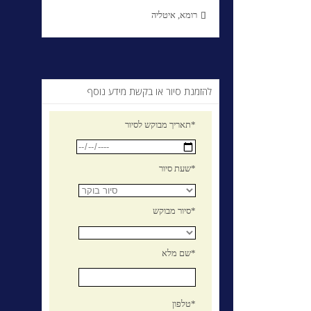
רומא, איטליה

להזמנת סיור או בקשת מידע נוסף
תאריך מבוקש לסיור*
שעת סיור*
סיור מבוקש*
שם מלא*
טלפון*