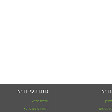
רומא
כתבות על רומא
ותיקן
שווקים ברומא
קולוסיאום
קניות / שופינג ברומא