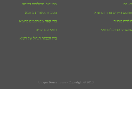
מא פס
מסעדות מומלצות ברומא
טובוס תיירים פתוח ברומא
מסעדות כשרות ברומא
לריה בורגזה
בתי קפה מפורסמים ברומא
משחקי כדורגל ברומא
רומא עם ילדים
בית הכנסת הגדול של רומא
Unique Rome Tours - Copyright © 2013