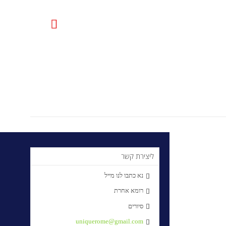

uniquerome@gmail.com
ליצירת קשר
נא כתבו לנו מייל

רומא אחרת

סיורים

uniquerome@gmail.com
