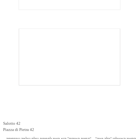
Salotto 42
Piazza di Pietra 42
הביטוי האיטלקי "בלה ויטה" – "החיים הטובים" הוא ביטוי לתפיסת עולם שלמה שבבסיסה