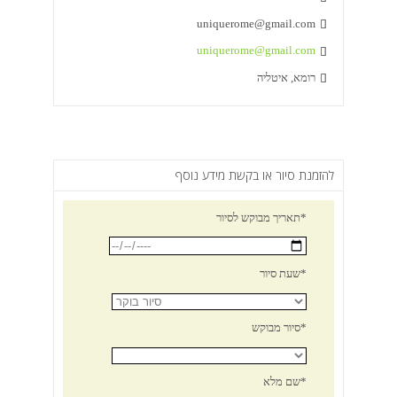
uniquerome@gmail.com

uniquerome@gmail.com

רומא, איטליה

להזמנת סיור או בקשת מידע נוסף
תאריך מבוקש לסיור*
שעת סיור*
סיור מבוקש*
שם מלא*