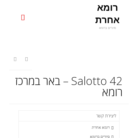
רומא
uniquerome@gmail.com

אחרת
סיורים ברומא
Skip
to
content


Salotto 42 – באר במרכז
רומא
ליצירת קשר
רומא אחרת

סיורים ברומא
