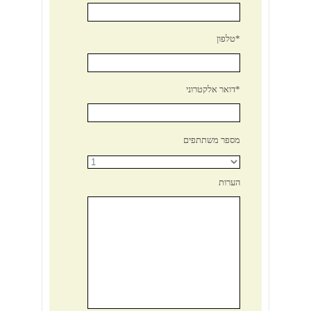
טלפון*
דואר אלקטרוני*
מספר משתתפים
הערות