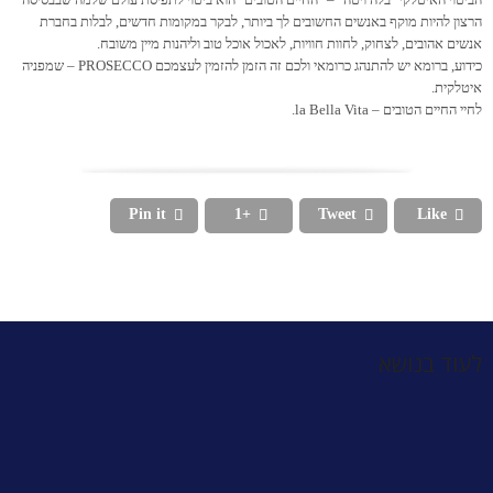
הרצון להיות מוקף באנשים החשובים לך ביותר, לבקר במקומות חדשים, לבלות בחברת
אנשים אהובים, לצחוק, לחוות חוויות, לאכול אוכל טוב וליהנות מיין משובח.
כידוע, ברומא יש להתנהג כרומאי ולכם זה הזמן להזמין לעצמכם PROSECCO – שמפניה
איטלקית.
לחיי החיים הטובים – la Bella Vita.
Pin it
+1
Tweet
Like




לעוד בנושא
כיפת
עובדות
מידע
הקולוסיאום
כנסיית
מעניינות
שימושי
והסביבה
פטרוס
על
על