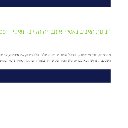
חגיגות האביב באסיזי, אומבריה הקלנדימאג'יו – פסטיבל IMAGGIO
מאת: ינון דותן מי שמבקר בחבל אומבריה שבאיטליה, הלב הירוק של איטליה, לא יכו
השנים, התחושה באומבריה היא תמיד של שהייה באווירה עתיקה, אווירת ימי הביני