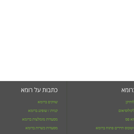
רומא
כתבות על רומא
ותיקן
שווקים ברומא
קולוסיאום
קניות / שופינג ברומא
מא פס
מסעדות מומלצות ברומא
טובוס תיירים פתוח ברומא
מסעדות כשרות ברומא