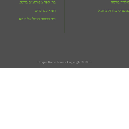
לריה בורגזה
בתי קפה מפורסמים ברומא
משחקי כדורגל ברומא
רומא עם ילדים
בית הכנסת הגדול של רומא
Unique Rome Tours - Copyright © 2013