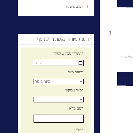
רומא, איטליה


להזמנת סיור או בקשת מידע נוסף
תאריך מבוקש לסיור*
של שעון
שעת סיור*
סיור מבוקש*
שם מלא*
טלפון*