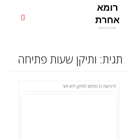
רומא
uniquerome@gmail.com

אחרת
סיורים ברומא
Skip
to
content
תגית:
ותיקן שעות פתיחה
לרכישת כרטיסים לותיקן ללא תור