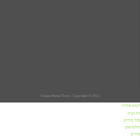
Unique Rome Tours - Copyright © 2013
רומא אחרת
כתבות על רומא
דף הבית
סיור בותיקן
שווקים ברומא
קולוסיאום
קניות / שופינג ברומא
סיורים