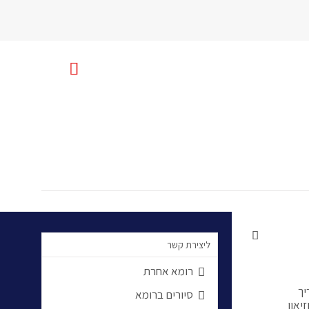

uniquerome@gmail.com

ליצירת קשר
רומא אחרת

יך
סיורים ברומא

סה בתוספת של 6 יורו קצת על מוזיאון