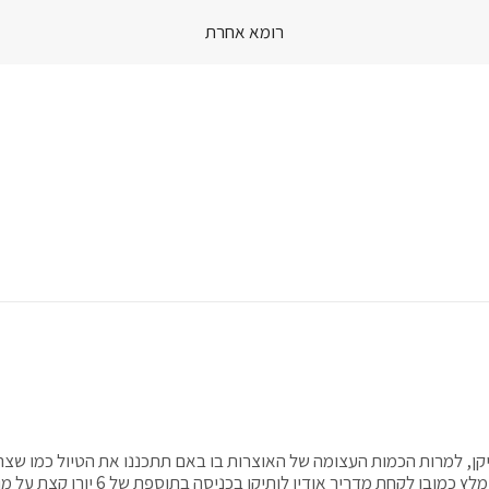
רומא אחרת
Skip
to
content
ותיקן, למרות הכמות העצומה של האוצרות בו באם תתכננו את הטיול כמו שצר
תוכלו להינות בו ברוגע וללא דחיפות של טיול בקבוצה מודרכת. מומלץ כמובן לקחת מדריך אודיו לותיקן בכני