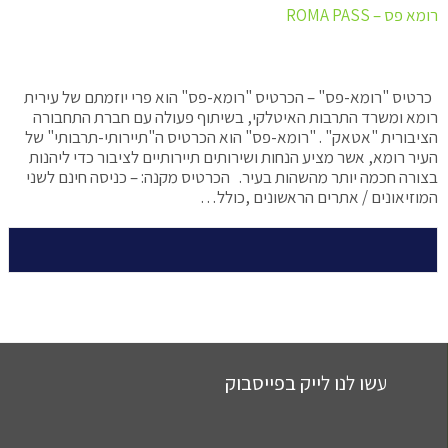
רומא פס – ROMA PASS
כרטיס "רומא-פס" – הכרטיס "רומא-פס" הוא פרי יוזמתם של עירית
רומא ומשרד התרבות האיטלקי, בשיתוף פעולה עם חברת התחבורה
הציבורית "אטאק" . "רומא-פס" הוא הכרטיס ה"תיירותי-תרבותי" של
העיר רומא, אשר מציע הנחות ושירותים תיירותיים לציבור כדי ליהנות
בצורה חכמה יותר מהשהות בעיר. הכרטיס מקנה: – כניסה חינם לשני
המוזיאונים / אתרים הראשונים ,כולל…
עשו לנו לייק בפייסבוק