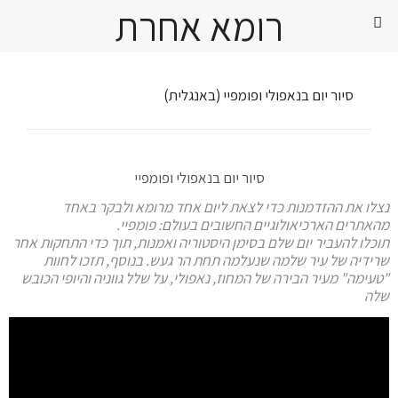
רומא אחרת
סיור יום בנאפולי ופומפיי (באנגלית)
סיור יום בנאפולי ופומפיי
נצלו את ההזדמנות כדי לצאת ליום אחד מרומא ולבקר באחד
מהאתרים הארכיאולוגיים החשובים בעולם: פומפיי.
תוכלו להעביר יום שלם בסימן היסטוריה ואמנות, תוך כדי התחקות אחר
שרידיה של עיר שלמה שנעלמה תחת הר געש. בנוסף, תזכו לחוות
"טעימה" מעיר הבירה של המחוז, נאפולי, על שלל גווניה והיופי הכובש
שלה