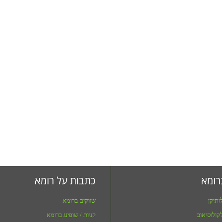
רומא
כתבות על רומא
ותיקן
שווקים ברומא
קולוסיאום
קניות / שופינג ברומא