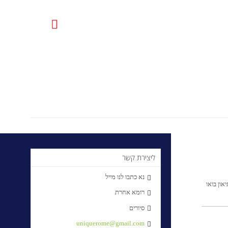

uniquerome@gmail.com
ליצירת קשר
נא כתבו לנו מייל

און בואו
רומא אחרת

סיורים

uniquerome@gmail.com
