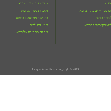
מא פס
מסעדות מומלצות ברומא
טובוס תיירים פתוח ברומא
מסעדות כשרות ברומא
לריה בורגזה
בתי קפה מפורסמים ברומא
משחקי כדורגל ברומא
רומא עם ילדים
בית הכנסת הגדול של רומא
Unique Rome Tours - Copyright © 2013