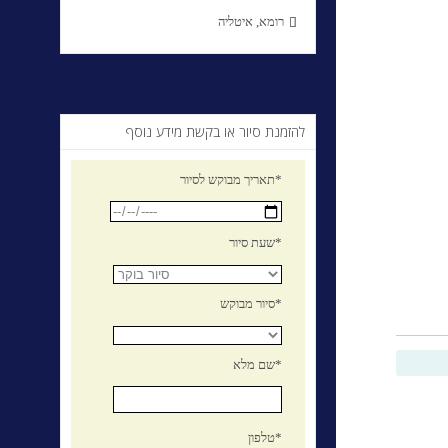
רומא, איטליה

להזמנת סיור או בקשת מידע נוסף
תאריך מבוקש לסיור*
שעת סיור*
סיור מבוקש*
שם מלא*
טלפון*