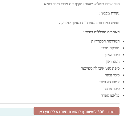
סיור אורכו כשלוש שעות ומקיף את מרכז העיר רומא.
נקודת מפגש :
מפגש במדרגות הספרדיות בסמוך למזרקה
האתרים הנכללים בסיור :
המדרגות הספרדיות
מזרקת טרבי
כיכר האבן
הפנתיאון
כיפת סנט איבו לה ספיינצה
כיכר נבונה
קמפו דה פיורי
כיכר פרנזה
פלאצו ספדה
מחיר :
39€ למשתתף להזמנת סיור נא ללחוץ כאן