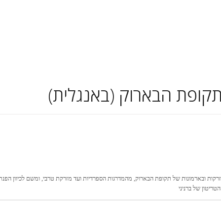
Skip
to
content
 תקופת הבארוק (באנגלית)
זרקות ובארמונות של תקופת הבארוק, מהמדרגות הספרדיות ועד מזרקת טרבי, ומשם לכיוון הפנתי
ריטון של ברניני