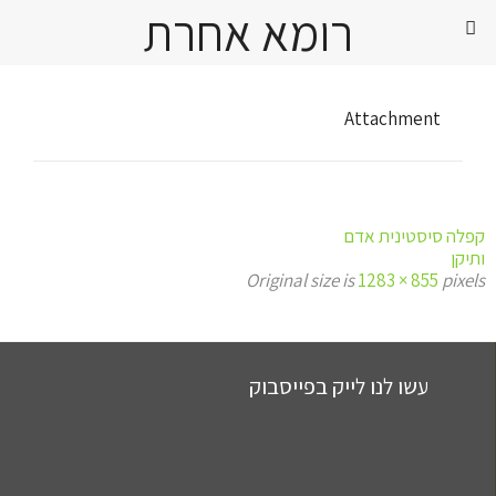
רומא אחרת
Attachment
קפלה סיסטינית אדם
ותיקן
Original size is
1283 × 855
pixels
עשו לנו לייק בפייסבוק