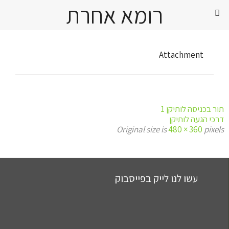
רומא אחרת
Attachment
תור בכניסה לותיקן 1
דרכי הגעה לותיקן
Original size is
480 × 360
pixels
עשו לנו לייק בפייסבוק