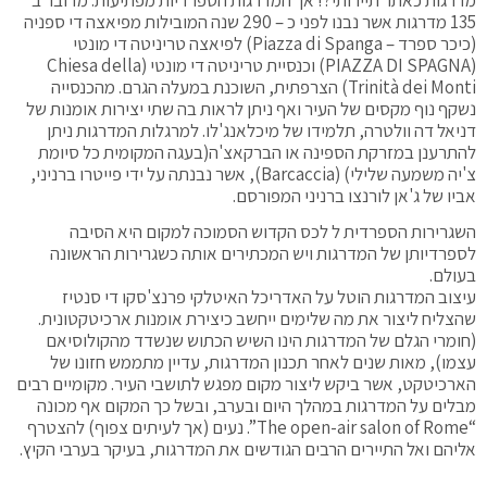
135 מדרגות אשר נבנו לפני כ – 290 שנה המובילות מפיאצה די ספניה
(כיכר ספרד – Piazza di Spanga) לפיאצה טריניטה די מונטי
(PIAZZA DI SPAGNA) וכנסיית טריניטה די מונטי (Chiesa della
Trinità dei Monti) הצרפתית, השוכנת במעלה הגרם. מהכנסייה
נשקף נוף מקסים של העיר ואף ניתן לראות בה שתי יצירות אומנות של
דניאל דה וולטרה, תלמידו של מיכלאנג'לו. למרגלות המדרגות ניתן
להתרענן במזרקת הספינה או הברקאצ'ה(בעגה המקומית כל סיומת
צ'יה משמעה שלילי) (Barcaccia), אשר נבנתה על ידי פייטרו ברניני,
אביו של ג'אן לורנצו ברניני המפורסם.
השגרירות הספרדית ל לכס הקדוש הסמוכה למקום היא הסיבה
לספרדיותן של המדרגות ויש המכתירים אותה כשגרירות הראשונה
בעולם.
עיצוב המדרגות הוטל על האדריכל האיטלקי פרנצ'סקו די סנטיז
שהצליח ליצור את מה שלימים ייחשב כיצירת אומנות ארכיטקטונית.
(חומרי הגלם של המדרגות הינו השיש הכתוש שנשדד מהקולוסיאם
עצמו), מאות שנים לאחר תכנון המדרגות, עדיין מתממש חזונו של
הארכיטקט, אשר ביקש ליצור מקום מפגש לתושבי העיר. מקומיים רבים
מבלים על המדרגות במהלך היום ובערב, ובשל כך המקום אף מכונה
“The open-air salon of Rome”. נעים (אך לעיתים צפוף) להצטרף
אליהם ואל התיירים הרבים הגודשים את המדרגות, בעיקר בערבי הקיץ.