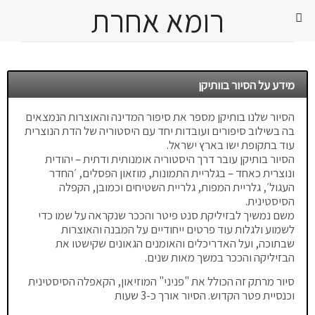
רומא אחרת


מידע על הסיור בוותיקן
הסיור שלנו בותיקן מספר את סיפור המדינה והאוצרות הנמצאים
בה בשילוב סיפורים ועובדות יחד עם היסטוריה של הדת הנוצרית
עוד בתקופת ישו בארץ ישראל.
הסיור בותיקן עובר דרך היסטוריה אומנותית ודתית – יהודית
ונוצרית כאחד – בגלריית התמונות, מוזאון הפסלים, ׳החדר
העגול׳, גלריית המפות, גלריית השטיחים וכמובן, הקפלה
הסיסטינית.
משם נמשיך לבזיליקת סנט פיטר והככר שנקראה על שמו כדי
לשמוע ולגלות עוד פרטים ייחודיים על המבנה והאוצרות
שבתוכה, ועל האדריכלים והאומנים הגאונים שקישטו את
הבזיליקה והככר במשך מאות שנים.
סיור מרתק זה הכולל את "פניני" המוזיאון, הקאפלה הסיסטינית
וכנסיית פטר הקדוש. הסיור אורך כ-3 שעות