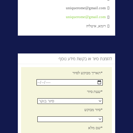
uniquerome@gmail.com

uniquerome@gmail.com

רומא, איטליה

להזמנת סיור או בקשת מידע נוסף
תאריך מבוקש לסיור*
שעת סיור*
סיור מבוקש*
שם מלא*