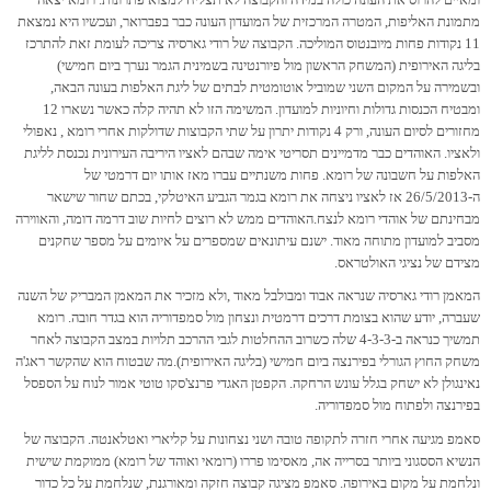
מתמונת האליפות, המטרה המרכזית של המועדון העונה כבר בפברואר, ועכשיו היא נמצאת
11 נקודות פחות מיובנטוס המוליכה. הקבוצה של רודי גארסיה צריכה לעומת זאת להתרכז
בליגה האירופית (המשחק הראשון מול פיורנטינה בשמינית הגמר נערך ביום חמישי)
ובשמירה על המקום השני שמוביל אוטומטית לבתים של ליגת האלפות בעונה הבאה,
ומבטיח הכנסות גדולות וחיוניות למועדון. המשימה הזו לא תהיה קלה כאשר נשארו 12
מחזורים לסיום העונה, ורק 4 נקודות יתרון על שתי הקבוצות שדולקות אחרי רומא , נאפולי
ולאציו. האוהדים כבר מדמיינים תסריטי אימה שבהם לאציו היריבה העירונית נכנסת לליגת
האלפות על חשבונה של רומא. פחות משנתיים עברו מאז אותו יום דרמטי של
ה-26/5/2013 אז לאציו ניצחה את רומא בגמר הגביע האיטלקי, בכתם שחור שישאר
מבחינתם של אוהדי רומא לנצח.האוהדים ממש לא רוצים לחיות שוב דרמה דומה, והאווירה
מסביב למועדון מתוחה מאוד. ישנם עיתונאים שמספרים על איומים על מספר שחקנים
מצידם של נציגי האולטראס.
המאמן רודי גארסיה שנראה אבוד ומבולבל מאוד ,ולא מזכיר את המאמן המבריק של השנה
שעברה, יודע שהוא בצומת דרכים דרמטית ונצחון מול סמפדוריה הוא בגדר חובה. רומא
תמשיך כנראה ב-4-3-3 שלה כשרוב ההחלטות לגבי ההרכב תלויות במצב הקבוצה לאחר
משחק החוץ הגורלי בפירנצה ביום חמישי (בליגה האירופית).מה שבטוח הוא שהקשר ראג'ה
נאינגולן לא ישחק בגלל עונש הרחקה. הקפטן האגדי פרנצ'סקו טוטי אמור לנוח על הספסל
בפירנצה ולפתוח מול סמפדוריה.
סאמפ מגיעה אחרי חזרה לתקופה טובה ושני נצחונות על קליארי ואטלאנטה. הקבוצה של
הנשיא הססגוני ביותר בסרייה אה, מאסימו פררו (רומאי ואוהד של רומא) ממוקמת שישית
ונלחמת על מקום באירופה. סאמפ מציגה קבוצה חזקה ומאורגנת, שנלחמת על כל כדור