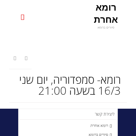
רומא
uniquerome@gmail.com

אחרת
סיורים ברומא
Skip
to
content


רומא- סמפדוריה, יום שני
16/3 בשעה 21:00
ליצירת קשר
רומא אחרת

סיורים ברומא
