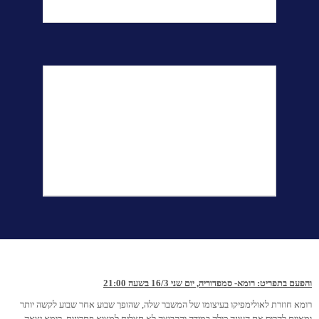
והפעם בתפריט: רומא- סמפדוריה, יום שני 16/3 בשעה 21:00
רומא חוזרת לאולימפיקו בעיצומו של המשבר שלה, שהופך שבוע אחר שבוע לקשה יותר
ומאיים להרוס את העונה כולה במידה והקבוצה לא תצליח למצוא פתרונות. רומא יצאה