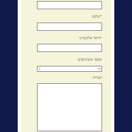
טלפון*
דואר אלקטרוני*
מספר משתתפים
הערות