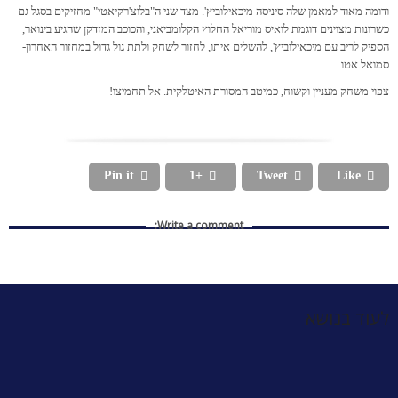
ודומה מאוד למאמן שלה סיניסה מיכאילוביץ'. מצד שני ה"בלוצ'רקיאטי" מחזיקים בסגל גם
כשרונות מצוינים דוגמת לואיס מוריאל החלוץ הקלומביאני, והכוכב המזדקן שהגיע בינואר,
הספיק לריב עם מיכאילוביץ', להשלים איתו, לחזור לשחק ולתת גול גדול במחזור האחרון-
סמואל אטו.
צפוי משחק מעניין וקשוח, כמיטב המסורת האיטלקית. אל תחמיצו!
Pin it
+1
Tweet
Like




Write a comment:
לעוד בנושא
משחק
והשבוע
והפעם בתפריט:
כרטיסים