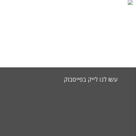
דירוג
52
votes
based on
4
שם חברה
רומא אחרת
שם מוצר
סיור בותיקן
מחיר
EUR
40
זמינות
Available in Stock
עשו לנו לייק בפייסבוק