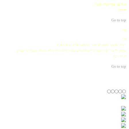
המלצנו בפייסבוק ובגוגל..
תודה!
Go to top
ניר
היי,
רציתי להגיד שהיה לנו סיור מרתק וחוויה שלא נשכח.
ציפינו ל"עוד" סיור וקיווינו לא להשתעמם וקיבלנו סיור שלא האמנו שעברו 3 שעות.
תודה רבה
Go to top
בקצרה
דירוג