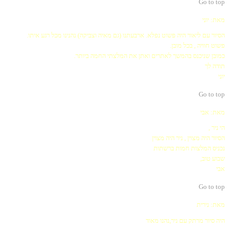
Go to top
מאת: יוני
הסיור עם ליאור היה פשוט נפלא. ארבעתנו (גם מאיה וצביקה) נהנינו מכל רגע איתו.
פשוט חוויה , בכל מובן.
כמובן שניכנס בהמשך לאתרים ואתן את המלצתי החמה ביותר.
תודה לך
יוני
Go to top
מאת: אבי
הי ניר ,
הסיור היה מצוין , ניר היה מצוין
נכניס המלצות חמות ברשתות
שבוע טוב,
אבי
Go to top
מאת: נירית
היה סיור מרתק עם ניר,נהנו מאוד