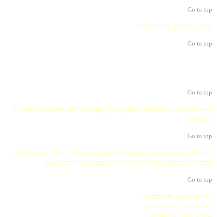
Go to top
מאת: אסף
נושא: תודה
היה נהדר!
Go to top
Go to top
מאת: רקפת
נושא: תודה
הסיור היה מרתק, מדריך מקסים בעל ידי אינסופי באומנות והיסטוריה,
תענוג אמיתי
Go to top
מאת: מירב
נושא: תודה
ראוי לציין לשבח את אופיו הנעים של המדריך ואת הידע הנרחב שלו.
בנוסף המדריכה המקומית שליוותה אותנו הייתה מקצועית מועילה ונחמדה מאוד.
Go to top
מאת: בקי
נושא: תודה
בוקר טוב
תודה רבה על סיור מעניין ומרתק
המדריך מקצועי ונעים הליכות