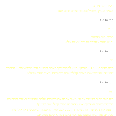
הסיור היה מרתק
מלמד מעניין ומשכיל והועבר בצורה טובה מאד
Go to top
נעמי
הסיור היה מעולה!
נהנינו מאוד מהבקיאות ומהנעימות שלו-
Go to top
בר
היינו בסיור ב1.12.18 בותיקן . פנינו לחברה דרך האתר והמענה היה מהיר ומפורט. המדריך
שפע ידע והעביר אותו בצורה קלילה נוחה ומפורטת..מאוד מאוד מומלץ!
Go to top
דנה
היה סיור מהנה ומעשיר מאוד! מאוד אהבנו את השירות שלכם מהמענה המהיר והמפורט
לבקשה באתר, המדריךעצמו שדאג לנו לסיור קליל נינוח ומעניין!
הצעה אחת לשיפור: הורגש לחץ הזמנים לפני סגירת הקפלה הסיסטינית אז אולי שווה
להקדים את הסיור בחצמ שעה כדי באמת לוודא שלא ממהרים.