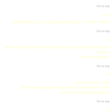
Go to top
מירה
היה נהדר. המדריך נהדר . נכנס לתת המלצה ברגע שנחזור . כמובן גם אמליץ לחברים
Go to top
ניר
פשוט מושלם. נעים סבר, חכם, שנון, בעל ידע רב, סבלני ומכיל את כולם,אחראי והכי חשוב :
חוש הומור .
תבורכו במדריכים כאלה.
Go to top
יובל
הסיור היה מעניין מאוד ומהנה.
המדריך הדריך בצורה טובה, הסברים מעניינים המעניקים עם אנקדוטות יפות.
היה סבלני ודאג שהקבוצה תהיה כולה ביחד.
Go to top
גיל