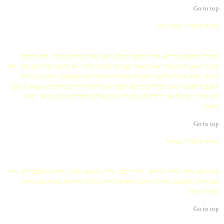
Go to top
מאתר למטייל: מאיה לנדוי
במהלך סופשבוע ברומא, סיירנו במשך כשלוש וחצי שעות בוותיקן עם ניר. היה מקסים!
הבחור שופע ידע ומעביר אותו בצורה מעניינת ונעימה ביותר. לא הרגשנו את הזמן עובר. היה
מרתק, מאוד מומלץ לחובבי הסטוריה וסיפורים הסטוריים משעשעים. אציין גם שזו לא
הפעם הראשונה שאנו מטיילים ברומא ובעבר נהגנו לקחת סיורים בהדרכת Context, שגם
היא חברה מצויינת אך ניר בהחלט נותן לה פייט מעולה ברמה ובאיכות. בקיצור, מאוד
מומלץ.
Go to top
מאתר למטייל: עמיאל
השתתפנו בסיור מודרך בותיקן . מדריך כיפי, קליל, מקצועי ולעניין. המידע שהעביר לנו היה
מעניין ולא משעמם ונתן לנו הרגשה שאנחנו בידיים טובות. ההדרכה נעשית עם אזנייה.
מומלץ מאוד.
Go to top