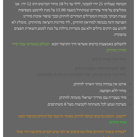
הכניסה שעלותו 21 יורו למבוגר, לילד עד גיל 18 מחיר הכרטיס הינו 12 יורו. אנו
ממליצים על סיור צהריים שמתחיל בשעה 15:00 על מנת להימנע מצפיפות
שעות הבוקר בכמות המטיילים הנוהרים לוותיקן ובכך שיפור איכות סיורינו.
הפגישה הינה בכניסה למוזיאון הוותיקן , ליד מדרגות היציאה מהוותיקן. מומלץ לא
להגיע עם תיקים גדולים ולא עם מטריות גדולות על מנת למנוע השארת חפצים
בהפקדה.
לתשלום באמצעות כרטיס אשראי דרך הקישור הבא:
תשלום באשראי עבור סיור
מודרך בוותיקן
מחיר סיור מודרך בותיקן
40€ למשתתף לסיור קבוצתי בותיקן
מחיר סיור פרטי בוותיקן: 75€ למשתתף מינימום 4 משתתפים.
איתנו אין עמידה בתור הארוך לוותיקן.
מחיר ללא הפתעה.
סיור בעברית עם מדריך ישראלי מומחה לוותיקן.
מערכת שמע לכל משתתף לקבוצות מעל 8 משתתפים.
*חשוב: הזמנת כרטיסי כניסה לותיקן מאתר הרשמי של הותיקן בקישור הבא:
אתר הותיקן
*במידה ובאתר הוותיקן אזלו הכרטיסים או למי שיש קשיים ברכישה דרך אתר