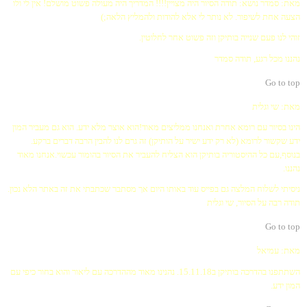
מאת: סמדר
נושא: תודה
הסיור היה מצויין!!!!
המדריך היה מעולה
פשוט מושלם!
אין לי ולו
הצעה אחת לשיפור.
לא נותר לי אלא להודות ולהמליץ הלאה;)
זוהי לנו פעם שנייה בותיקן וזה פשוט אחר לחלוטין.
נהננו מכל רגע,
תודה
סמדר
Go to top
מאת: שי וגלית
הינו בסיור עם רומא אחרת ואנחנו ממליצים מאוד!הוא אוצר מלא ידע. הוא גם מעביר המון
ידע שקשור לרומא (לא רק ידע ישיר על הותיקן) זה גרם לנו להבין הרבה דברים ברקע.
בנוסף,עם כל ההיסטוריה בותיקן הוא הצליח להעביר את הסיור בהומור עכשוי.אנחנו מאוד
נהננו.
ניסיתי לשלוח המלצה גם בפייס עוד באותו היום אך מסתבר שכתבתי את זה באתר הלא נכון.
תודה רבה על הסיור,
שי וגלית
Go to top
מאת: עמיאל
השתתפנו בהדרכה בותיקן ב15.11.18. נהנינו מאוד מההדרכה עם ליאור והוא בחור כיפי עם
המון ידע.