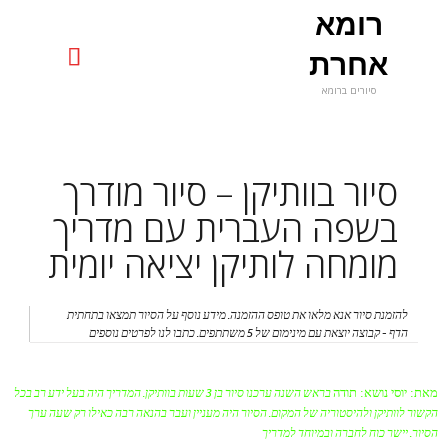
רומא
uniquerome@gmail.com

אחרת
סיורים ברומא
Skip
to
content
סיור בוותיקן – סיור מודרך
בשפה העברית עם מדריך
מומחה לותיקן יציאה יומית
להזמנת סיור אנא מלאו את טופס ההזמנה. מידע נוסף על הסיור תמצאו בתחתית
הדף - קבוצה יוצאת עם מינימום של 5 משתתפים. כתבו לנו לפרטים נוספים
מאת: יוסי
נושא: תודה
בראש השנה ערכנו סיור בן 3 שעות בוותיקן. המדריך היה בעל ידע רב בכל
הקשור לוותיקן ולהיסטוריה של המקום. הסיור היה מעניין ועבר בהנאה רבה כאילו רק שעה ערך
הסיור. יישר כוח לחברה ובמיוחד למדריך