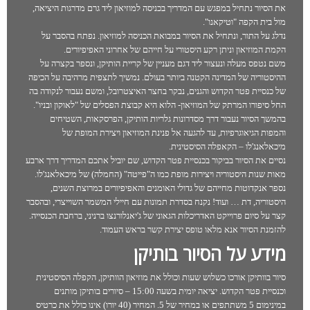
את הסיור נתחיל במפגש עם המדריך בכניסה למוזיאון ליד גרם מדרגות היציאה,
מול בית הקפה "וטיקאנו".
נדלג על התור, ונתחיל את הסיור במבואת הכניסה למוזיאון. נפתח בהסבר על
הקמת המוזיאון וניתן רקע היסטורי על חייהם של אחרוני האפיפיורים.
משם נטפס מעלה ונעצור ליד דגם מעניין של קריית הותיקן, ונספר בקצרה על
ההיסטוריה של המדינה הקטנה ביותר בעולם. נמשיך לתצפית מרהיבה על הכיפה
של כנסיית פטר הקדוש והגנים, נבקר בחצר האיצטרובל, ומשם נעבור לנקודה בה
החל סיפורו המרתק של המוזיאון- הלוא היא קבוצת הפסלים של "לאוקון ובניו".
בהמשך הסיור נעבור דרך מסדרונות גלריות הותיקן, הפרסקאות, השטיחים
והמפות הגיאוגרפיות, עד להגעה אל פנינת המוזיאון ויצירת המופת של
מיכאלאנג'לו – הקאפלה הסיסטינית.
נסיים את הסיור בביקור בכנסיית פטר הקדוש, שם יוביל אתכם המדריך דרך ארבע
מאות שנות היסטוריה ויצירות מופת כמו ה"פייטה" (החמלה) של מיכאלאנג'לו.
נספר אנקדוטות מחייהם של גדולי האומנים והאפיפיורים במרוצת השנים,
היסטוריה, דת … ועוד! נקנח בסדרת תמונות עם חיילי המשמר השוייצרי, ובהסבר
קצר על סיום פרוייקט האדריכלות הגאוני של ג'יאנלורנצו ברניני, ברחבת הכנסייה.
להזמנת הסיור אנא מלאו טופס יצירת קשר בראש העמוד.
מידע על הסיור בותיקן
סיור בוותיקן אורכו כשלוש שעות וכולל את מוזיאון הוותיקן, הקפלה הסיסטינית
וכנסיית פטר הקדוש. יציאה יומית בשעה 15:00 – סיורים בותיקן מותנים
במינימום 5 משתתפים או במחיר של 5. המחיר (40 יורו) אינו כולל את כרטיס