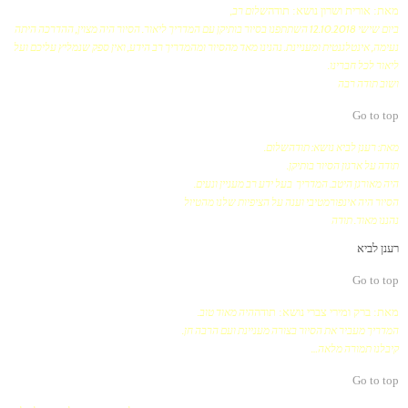
מאת: אורית ושרון
נושא: תודה
שלום רב,
ביום שישי 12.10.2018 השתתפנו בסיור בותיקן עם המדריך ליאור. הסיור היה מצוין, ההדרכה היתה
נעימה, אינטלגנטית ומעניינת. נהנינו מאד מהסיור ומהמדריך רב הידע, ואין ספק שנמליץ עליכם ועל
ליאור לכל חברינו.
ושוב תודה רבה
Go to top
מאת: רענן לביא
נושא: תודה
שלום.
תודה על ארגון הסיור בותיקן.
היה מאורגן היטב. המדריך בעל ידע רב מעניין ונעים.
הסיור היה אינפורמטיבי וענה על הציפיות שלנו מהטיול
נהננו מאוד. תודה
רענן לביא
Go to top
מאת: ברק ומירי צברי
נושא: תודה
היה מאוד טוב.
המדריך מעביר את הסיור בצורה מעניינת ועם הרבה חן.
קיבלנו תמורה מלאה…
Go to top