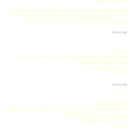
מאתר למטייל: מרב גבע
השתתפנו בסיור בותיקן, בהדרכת , אחרי הליכה ארוכה בעיר. מאוד נהנינו כולנו ולמדנו דברים
חדשים. נראה שלא היינו מצליחים לשים לב לפרטים, לראות ולחוות את הביקור בותיקן
באופן המשמעותי שחווינו בלי ההדרכה או בהדרכה עם מדריך שאינו ישראלי.
Go to top
רז
היה מושלם!
עשה לי המון סדר בין התקופות השונות בהיסטוריה, הסדר של הסיור היה מרתק, כמו כן
העמידה בזמנים והתוספות המעניינות.
אמליץ גם אמליץ במדיות השונות.
תודה רבה!
Go to top
דרור
היי, הסיור היה מעולה!
היה מרתק, מלא בפרטים וידע והעביר אותו בצורה נעימה ומעניינת. הוא ידע בדיוק על מה
להתעכב ועל מה לא ויצאנו מאוד מרוצים מהסיור.
נמליץ עליו גם לחברים ומשפחה!
תודה רבה!