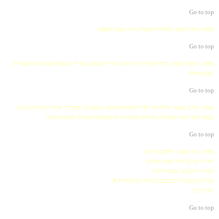
Go to top
מאת: עידן
נושא: תודה
היה מעולה, היה מעניין וממצה.
Go to top
מאת: רקפת
נושא: תודה
הסיור היה מרתק, מדריך מקסים בעל ידי אינסופי באומנות והיסטוריה,
תענוג אמיתי
Go to top
מאת: מירב
נושא: תודה
ראוי לציין לשבח את אופיו הנעים של המדריך ואת הידע הנרחב שלו.
בנוסף המדריכה המקומית שליוותה אותנו הייתה מקצועית מועילה ונחמדה מאוד.
Go to top
מאת: בקי
נושא: תודה
בוקר טוב
תודה רבה על סיור מעניין ומרתק
המדריך מקצועי ונעים הליכות
אמליץ בחום על חברתכם ובמיוחד על המדריך !!!
תודה רבה
Go to top