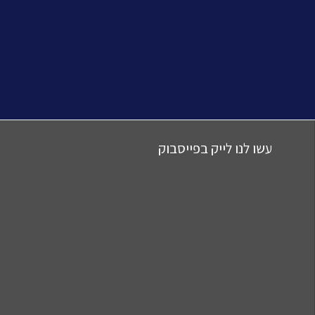
שלא…
מוזיאוני
הוותיקן
והקפלה…
עשו לנו לייק בפייסבוק