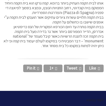
אותו לבית הקפה העתיק ביותר ברומא. קפה גרקו הוא בית הקפה היחיד
הממוקם בויה קונדוטי, רחוב החנויות הנוצץ, ונמצא בסמוך לפיאצה די
ספניה (Piazza di Spagna) והמדרגות הספרדיות.
בבית הקפה תלויים עשרות ציורים עתיקים אשר הוענקו לבית הקפה ע"י
אומנים שישבו בו כתשלום על הקפה.
בבית הקפה נותרה עד היום הכורסא המקורית של הנס כריסטיאן
אנדרסן, הדייר המפורסם ביותר אשר גר בדירה מעל בית הקפה.
בית הקפה זכה להגנת הרשויות כאשר קיבל מעמד של 'national
monument' – דבר המבטיח כי במיקומו לעולם יעמוד בית קפה וכי לא
ניתן יהיה לפתוח במקומו כל בית מסחר אחר.
Pin it
+1
Tweet
Like




לעוד בנושא