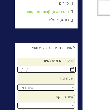
סיורים

uniquerome@gmail.com

רומא, איטליה

להזמנת סיור או בקשת מידע נוסף
תאריך מבוקש לסיור*
שעת סיור*
סיור מבוקש*