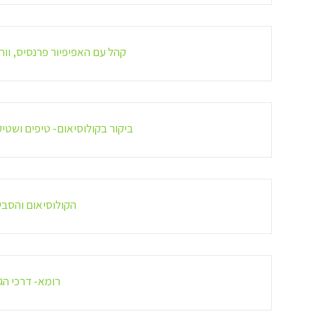
קהל עם האפיפיור פרנסיס, וות
ביקור בקולוסיאום- טיפים ושטיק
הקולוסיאום והסבי
רומא- דרכי הג