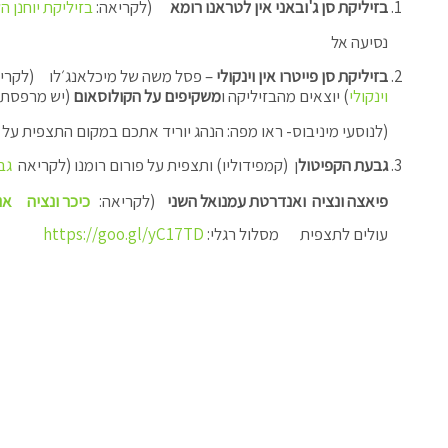
בזיליקת סן ג'ובאני אין לטראנו רומא
(לקריאה:
בזיליקת יוחנן 
נסיעה אל
בזיליקת סן פייטרו אין וינקולי
– פסל משה של מיכלאנג׳לו (לקרי
וינקולי
)
יוצאים מהבזיליקה ו
משקיפים על הקולוסאום
(יש מרפסת 
(לנוסעי מיניבוס- ראו מפה: הנהג יוריד אתכם במקום התצפית על 
גבעת הקפיטול
ן (קמפידוליו) ותצפית על פורום רומנו (לקריאה
גב
פיאצה ונציה ואנדרטת עמנואל השני
(לקריאה:
כיכר ונציה
אנ
עולים לתצפית מסלול רגלי:
https://goo.gl/yC17TD